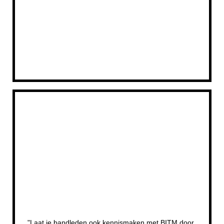
"Laat je bandleden ook ken
nismaken met BITM door